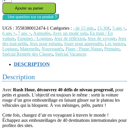
de
Ajouter au panier
Rush
Hour
World
Tour
UGS :
3558380012474-1
Catégories :
- de 15 min.
,
15-30€
,
5 ans +
,
6 ans +
,
7 ans +
,
Asmodée
,
Avec un mode solo
,
En train / En
voiture
,
Enigmes / Logique
,
Jeux de réflexion
,
Jeux de voyage
,
Jeux
des tout-petits
,
Jeux pour enfants
,
Jouer pour apprendre
,
Les juniors
,
Logique
,
Maternelle
,
Nouveautés
,
Plage / Pique-Nique
,
Primaire
,
Spécial Rentrée des Classes
,
Spécial Vacances
DESCRIPTION
Description
Avec
Rush Hour, découvrez 40 défis de niveau progressif,
pour
petits et grands. L’objectif est toujours le même : sortir la voiture
rouge d’un gros embouteillage en faisant glisser sur le plateau les
véhicules qui la bloquent. À vos méninges, prêts, partez !
Cette fois, changez d’air en voyageant à travers le monde !
Échappez aux embouteillages de 40 destinations internationales pour
profitez des sites.