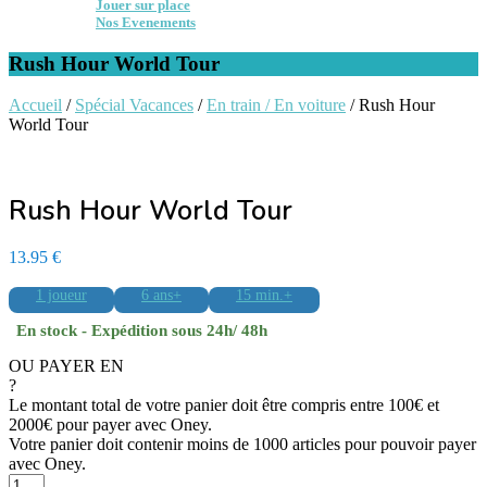
Jouer sur place
Nos Evenements
Rush Hour World Tour
Accueil
/
Spécial Vacances
/
En train / En voiture
/ Rush Hour
World Tour
Rush Hour World Tour
13.95
€
1 joueur
6 ans+
15 min.+
En stock - Expédition sous 24h/ 48h
OU PAYER EN
?
Le montant total de votre panier doit être compris entre 100€ et
2000€ pour payer avec Oney.
Votre panier doit contenir moins de 1000 articles pour pouvoir payer
avec Oney.
quantité