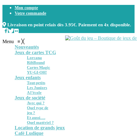
Mon compte
Votre commande
Livraison en point relais dès 3.95€. Paiement en 4x disponible.
Menu
≡
╳
Nouveautés
Jeux de cartes TCG
Lorcana
RiftBound
Cartes Magic
YU-GI-OH!
Jeux enfants
Tout-petits
Les Juniors
A l’école
Jeux de société
Avec qui ?
Quel type de
jeu ?
Et aussi….
Quel matériel ?
Location de grands jeux
Café Ludique