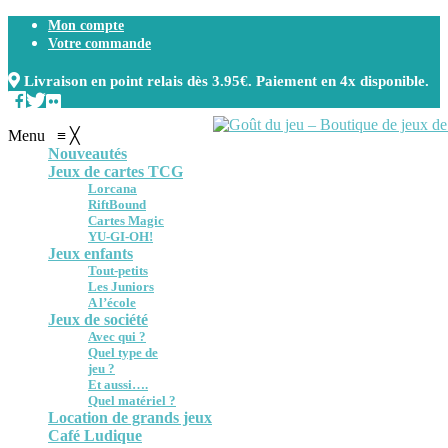
Mon compte
Votre commande
Livraison en point relais dès 3.95€. Paiement en 4x disponible.
Menu
≡
╳
Nouveautés
Jeux de cartes TCG
Lorcana
RiftBound
Cartes Magic
YU-GI-OH!
Jeux enfants
Tout-petits
Les Juniors
A l’école
Jeux de société
Avec qui ?
Quel type de
jeu ?
Et aussi….
Quel matériel ?
Location de grands jeux
Café Ludique