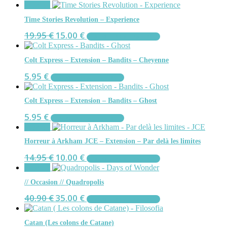
Promo !
Time Stories Revolution – Experience
Le
Le
19.95
€
15.00
€
AJOUTER AU PANIER
prix
prix
initial
actuel
était :
est :
Colt Express – Extension – Bandits – Cheyenne
19.95 €.
15.00 €.
5.95
€
AJOUTER AU PANIER
Colt Express – Extension – Bandits – Ghost
5.95
€
AJOUTER AU PANIER
Promo !
Horreur à Arkham JCE – Extension – Par delà les limites
Le
Le
14.95
€
10.00
€
AJOUTER AU PANIER
prix
prix
Promo !
initial
actuel
était :
est :
// Occasion // Quadropolis
14.95 €.
10.00 €.
Le
Le
40.90
€
35.00
€
AJOUTER AU PANIER
prix
prix
initial
actuel
était :
est :
Catan (Les colons de Catane)