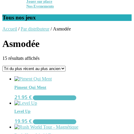
Jouer sur place
Nos Evenements
Tous nos jeux
Accueil
/
Par distributeur
/ Asmodée
Asmodée
Trié
15 résultats affichés
du
plus
récent
au
plus
Piment Qui Ment
ancien
21.95
€
AJOUTER AU PANIER
Level Up
19.95
€
AJOUTER AU PANIER