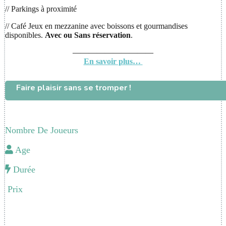
// Parkings à proximité
// Café Jeux en mezzanine avec boissons et gourmandises
disponibles.
Avec ou
Sans réservation
.
——————————
En savoir plus…
Faire plaisir sans se tromper !
Nombre De Joueurs
Age
Durée
Prix