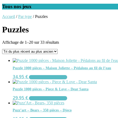
Tous nos jeux
Accueil
/
Par type
/ Puzzles
Puzzles
Trié
Affichage de 1–20 sur 33 résultats
du
plus
récent
au
plus
Puzzle 1000 pièces – Maison Joliette – Pédalons au fil de l’eau
ancien
34.95
€
AJOUTER AU PANIER
Puzzle 1000 pièces – Piece & Love – Dear Santa
29.95
€
AJOUTER AU PANIER
Puzz’art – Bears – 350 pièces – Djeco