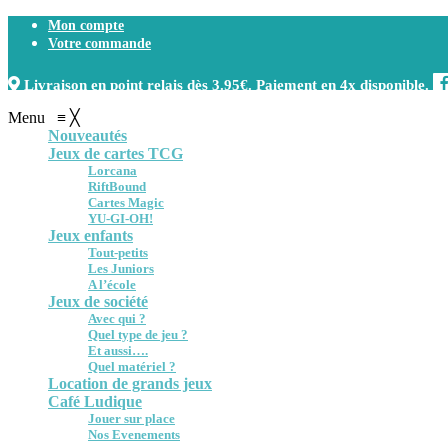
Mon compte
Votre commande
Livraison en point relais dès 3.95€. Paiement en 4x disponible.
Menu
≡
╳
Nouveautés
Jeux de cartes TCG
Lorcana
RiftBound
Cartes Magic
YU-GI-OH!
Jeux enfants
Tout-petits
Les Juniors
A l’école
Jeux de société
Avec qui ?
Quel type de jeu ?
Et aussi….
Quel matériel ?
Location de grands jeux
Café Ludique
Jouer sur place
Nos Evenements