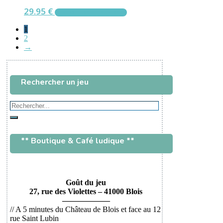
29.95
€
AJOUTER AU PANIER
1
2
→
Rechercher un jeu
Rechercher...
Rechercher
** Boutique & Café ludique **
Goût du jeu
27, rue des Violettes – 41000 Blois
——————
// A 5 minutes du Château de Blois et face au 12
rue Saint Lubin