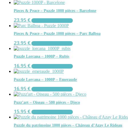
Pieces & Peace – Puzzle 1000 pièces – Barcelone
23.95
€
AJOUTER AU PANIER
Pieces & Peace – Puzzle 1000 pièces – Parc Balboa
23.95
€
AJOUTER AU PANIER
Puzzle Lorcana – 1000P – Rubis
16.95
€
AJOUTER AU PANIER
Puzzle Lorcana – 1000P – Emeraude
16.95
€
AJOUTER AU PANIER
Puzz’art – Oiseau – 500 pièces – Djeco
15.95
€
AJOUTER AU PANIER
Puzzle du patrimoine 1000 pièces – Château d’Azay Le Rideau