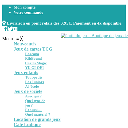
Mon compte
Votre commande
Livraison en point relais dès 3.95€. Paiement en 4x disponible.
Menu
≡
╳
Nouveautés
Jeux de cartes TCG
Lorcana
RiftBound
Cartes Magic
YU-GI-OH!
Jeux enfants
Tout-petits
Les Juniors
A l’école
Jeux de société
Avec qui ?
Quel type de
jeu ?
Et aussi….
Quel matériel ?
Location de grands jeux
Café Ludique