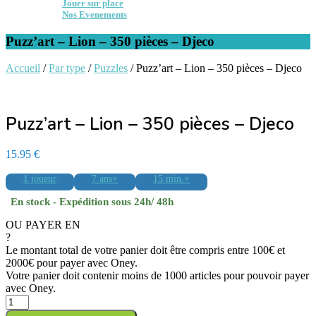
Jouer sur place
Nos Evenements
Puzz’art – Lion – 350 pièces – Djeco
Accueil
/
Par type
/
Puzzles
/ Puzz’art – Lion – 350 pièces – Djeco
Puzz’art – Lion – 350 pièces – Djeco
15.95
€
1 joueur
7 ans+
15 min.+
En stock - Expédition sous 24h/ 48h
OU PAYER EN
?
Le montant total de votre panier doit être compris entre 100€ et
2000€ pour payer avec Oney.
Votre panier doit contenir moins de 1000 articles pour pouvoir payer
avec Oney.
quantité
de