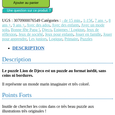
Ajouter au panier
Puzz'art
-
Lion
-
UGS :
3070900076549
Catégories :
- de 15 min.
,
1-15€
,
7 ans +
,
8
350
ans +
,
9 ans +
,
Avec des ados
,
Avec des enfants
,
Avec un mode
pièces
solo
,
Bonne fête Papa !
,
Djeco
,
Enigmes / Logique
,
Jeux de
-
réflexion
,
Jeux de société
,
Jeux pour enfants
,
Jouer en famille
,
Jouer
Djeco
pour apprendre
,
Les juniors
,
Logique
,
Primaire
,
Puzzles
DESCRIPTION
Description
Le puzzle Lion de Djeco est un puzzle au format inédit, sans
coins ni bordures.
Il représente un monde marin imaginaire et très coloré.
Points Forts
Inutile de chercher les coins dans ce très beau puzzle aux
illustrations très originales !