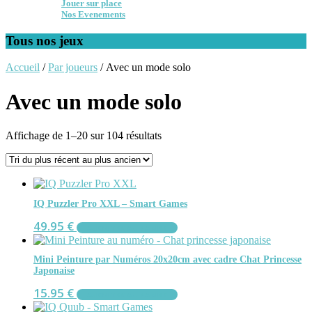
Jouer sur place
Nos Evenements
Tous nos jeux
Accueil
/
Par joueurs
/ Avec un mode solo
Avec un mode solo
Trié
Affichage de 1–20 sur 104 résultats
du
plus
récent
au
plus
IQ Puzzler Pro XXL – Smart Games
ancien
49.95
€
AJOUTER AU PANIER
Mini Peinture par Numéros 20x20cm avec cadre Chat Princesse
Japonaise
15.95
€
AJOUTER AU PANIER