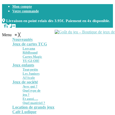
Mon compte
Votre commande
Livraison en point relais dès 3.95€. Paiement en 4x disponible.
Menu
≡
╳
Nouveautés
Jeux de cartes TCG
Lorcana
RiftBound
Cartes Magic
YU-GI-OH!
Jeux enfants
Tout-petits
Les Juniors
A l’école
Jeux de société
Avec qui ?
Quel type de
jeu ?
Et aussi….
Quel matériel ?
Location de grands jeux
Café Ludique