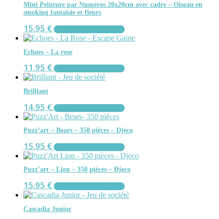
Mini Peinture par Numéros 20x20cm avec cadre – Oiseau en
smoking fantaisie et fleurs
15.95
€
AJOUTER AU PANIER
Echoes – La rose
11.95
€
AJOUTER AU PANIER
Brilliant
14.95
€
AJOUTER AU PANIER
Puzz’art – Bears – 350 pièces – Djeco
15.95
€
AJOUTER AU PANIER
Puzz’art – Lion – 350 pièces – Djeco
15.95
€
AJOUTER AU PANIER
Cascadia Junior