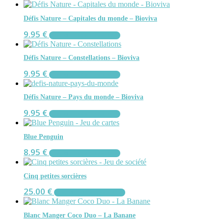
Défis Nature – Capitales du monde – Bioviva
9.95
€
AJOUTER AU PANIER
Défis Nature – Constellations – Bioviva
9.95
€
AJOUTER AU PANIER
Défis Nature – Pays du monde – Bioviva
9.95
€
AJOUTER AU PANIER
Blue Penguin
8.95
€
AJOUTER AU PANIER
Cinq petites sorcières
25.00
€
AJOUTER AU PANIER
Blanc Manger Coco Duo – La Banane