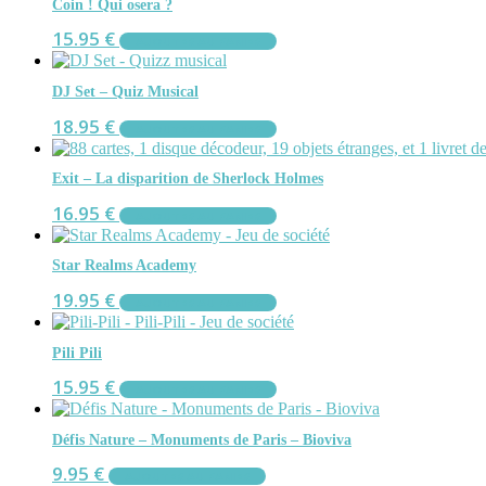
Coin ! Qui osera ?
15.95
€
AJOUTER AU PANIER
DJ Set – Quiz Musical
18.95
€
AJOUTER AU PANIER
Exit – La disparition de Sherlock Holmes
16.95
€
AJOUTER AU PANIER
Star Realms Academy
19.95
€
AJOUTER AU PANIER
Pili Pili
15.95
€
AJOUTER AU PANIER
Défis Nature – Monuments de Paris – Bioviva
9.95
€
AJOUTER AU PANIER