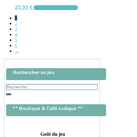
25.95
€
AJOUTER AU PANIER
1
2
3
4
5
6
→
Rechercher un jeu
Rechercher...
Rechercher
** Boutique & Café ludique **
Goût du jeu