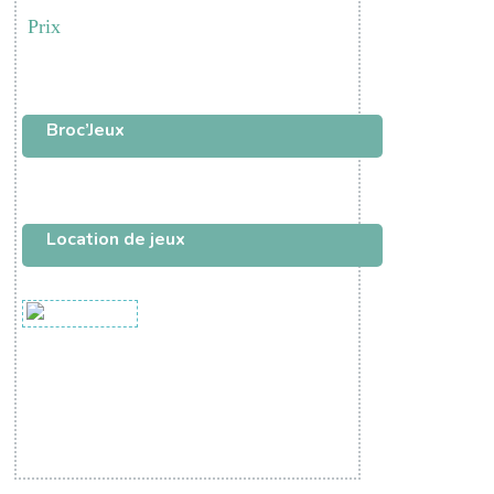
Prix
Broc’Jeux
Location de jeux