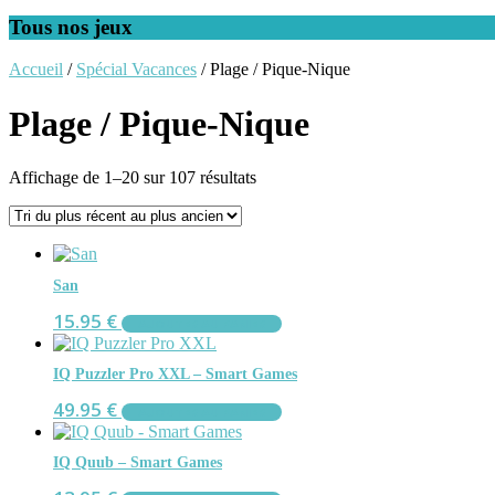
Tous nos jeux
Accueil
/
Spécial Vacances
/ Plage / Pique-Nique
Plage / Pique-Nique
Trié
Affichage de 1–20 sur 107 résultats
du
plus
récent
au
plus
San
ancien
15.95
€
AJOUTER AU PANIER
IQ Puzzler Pro XXL – Smart Games
49.95
€
AJOUTER AU PANIER
IQ Quub – Smart Games