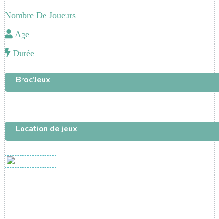
Nombre De Joueurs
Age
Durée
Broc’Jeux
Location de jeux