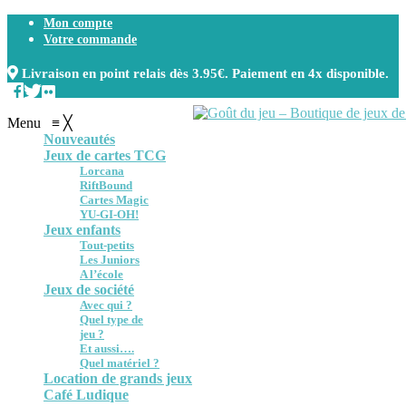
Mon compte
Votre commande
Livraison en point relais dès 3.95€. Paiement en 4x disponible.
Menu
≡
╳
Nouveautés
Jeux de cartes TCG
Lorcana
RiftBound
Cartes Magic
YU-GI-OH!
Jeux enfants
Tout-petits
Les Juniors
A l’école
Jeux de société
Avec qui ?
Quel type de
jeu ?
Et aussi….
Quel matériel ?
Location de grands jeux
Café Ludique