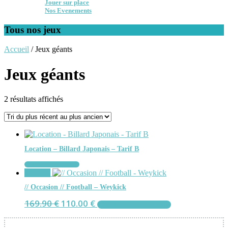
Jouer sur place
Nos Evenements
Tous nos jeux
Accueil
/ Jeux géants
Jeux géants
Trié
2 résultats affichés
du
plus
récent
au
plus
Location – Billard Japonais – Tarif B
ancien
LIRE LA SUITE
Promo !
// Occasion // Football – Weykick
Le
Le
169.90
€
110.00
€
AJOUTER AU PANIER
prix
prix
initial
actuel
était :
est :