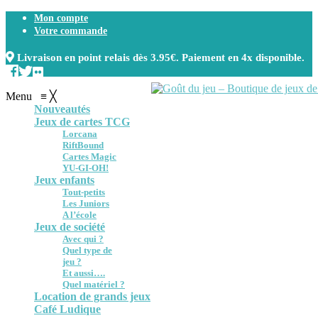
Mon compte
Votre commande
Livraison en point relais dès 3.95€. Paiement en 4x disponible.
Menu
≡
╳
Nouveautés
Jeux de cartes TCG
Lorcana
RiftBound
Cartes Magic
YU-GI-OH!
Jeux enfants
Tout-petits
Les Juniors
A l’école
Jeux de société
Avec qui ?
Quel type de
jeu ?
Et aussi….
Quel matériel ?
Location de grands jeux
Café Ludique