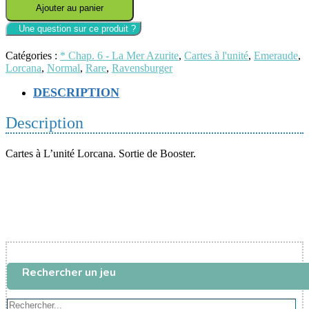
Ajouter au panier
de
S6
-
Lorcana
Catégories :
* Chap. 6 - La Mer Azurite
,
Cartes à l'unité
,
Emeraude
,
-
Lorcana
,
Normal
,
Rare
,
Ravensburger
073/204
-
DESCRIPTION
Go
Go
Description
Tamago
-
Pile
Cartes à L’unité Lorcana. Sortie de Booster.
survoltée
Rechercher un jeu
Rechercher...