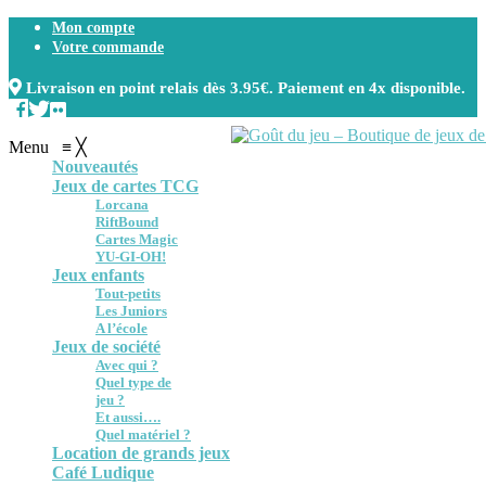
Mon compte
Votre commande
Livraison en point relais dès 3.95€. Paiement en 4x disponible.
Menu
≡
╳
Nouveautés
Jeux de cartes TCG
Lorcana
RiftBound
Cartes Magic
YU-GI-OH!
Jeux enfants
Tout-petits
Les Juniors
A l’école
Jeux de société
Avec qui ?
Quel type de
jeu ?
Et aussi….
Quel matériel ?
Location de grands jeux
Café Ludique