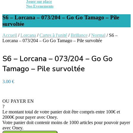
Jouer sur place
Nos Evenements
S6 – Lorcana – 073/204 – Go Go Tamago – Pile
survoltée
Accueil
/
Lorcana
/
Cartes à l'unité
/
Brillance
/
Normal
/ S6 –
Lorcana – 073/204 – Go Go Tamago – Pile survoltée
S6 – Lorcana – 073/204 – Go Go
Tamago – Pile survoltée
3.00
€
En stock - Expédition sous 24/48h
OU PAYER EN
?
Le montant total de votre panier doit être compris entre 100€ et
2000€ pour payer avec Oney.
Votre panier doit contenir moins de 1000 articles pour pouvoir payer
avec Oney.
quantité