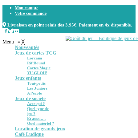
Mon compte
Votre commande
Livraison en point relais dès 3.95€. Paiement en 4x disponible.
Menu
≡
╳
Nouveautés
Jeux de cartes TCG
Lorcana
RiftBound
Cartes Magic
YU-GI-OH!
Jeux enfants
Tout-petits
Les Juniors
A l’école
Jeux de société
Avec qui ?
Quel type de
jeu ?
Et aussi….
Quel matériel ?
Location de grands jeux
Café Ludique