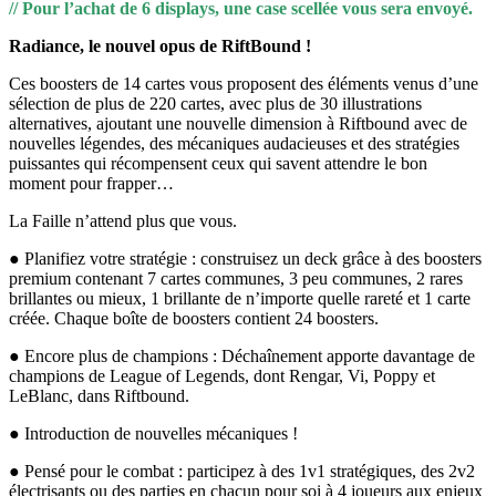
// Pour l’achat de 6 displays, une case scellée vous sera envoyé.
Radiance, le nouvel opus de RiftBound !
Ces boosters de 14 cartes vous proposent des éléments venus d’une
sélection de plus de 220 cartes, avec plus de 30 illustrations
alternatives, ajoutant une nouvelle dimension à Riftbound avec de
nouvelles légendes, des mécaniques audacieuses et des stratégies
puissantes qui récompensent ceux qui savent attendre le bon
moment pour frapper…
La Faille n’attend plus que vous.
● Planifiez votre stratégie : construisez un deck grâce à des boosters
premium contenant 7 cartes communes, 3 peu communes, 2 rares
brillantes ou mieux, 1 brillante de n’importe quelle rareté et 1 carte
créée. Chaque boîte de boosters contient 24 boosters.
● Encore plus de champions : Déchaînement apporte davantage de
champions de League of Legends, dont Rengar, Vi, Poppy et
LeBlanc, dans Riftbound.
● Introduction de nouvelles mécaniques !
● Pensé pour le combat : participez à des 1v1 stratégiques, des 2v2
électrisants ou des parties en chacun pour soi à 4 joueurs aux enjeux