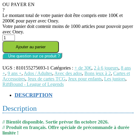
OU PAYER EN
?
Le montant total de votre panier doit être compris entre 100€ et
2000€ pour payer avec Oney.
Votre panier doit contenir moins de 1000 articles pour pouvoir payer
avec Oney.
quantité
de
Ajouter au panier
//PRECOMMANDE
//
Riftbound
//
UGS :
810155275693-1
Catégories :
+ de 30€
,
2 à 6 joueurs
,
8 ans
FRANCAIS//
+
,
9 ans +
,
Ados / Adultes
,
Avec des ados
,
Bons jeux à 2
,
Cartes et
-
Accessoires
,
Jeux de cartes TCG
,
Jeux pour enfants
,
Les juniors
,
Display
RiftBound - League of Legends
Set
5
DESCRIPTION
-
Radiance
Description
// Bientôt disponible. Sortie prévue fin octobre 2026.
// Produit en français. Offre spéciale de précommande à durée
limitée !