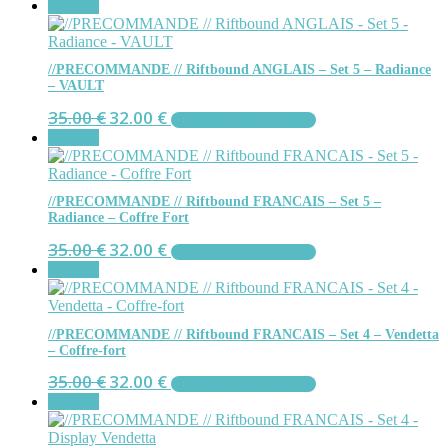
Promo !
//PRECOMMANDE // Riftbound ANGLAIS – Set 5 – Radiance
– VAULT
Le
Le
35.00
€
32.00
€
AJOUTER AU PANIER
prix
prix
Promo !
initial
actuel
était :
est :
35.00 €.
32.00 €.
//PRECOMMANDE // Riftbound FRANCAIS – Set 5 –
Radiance – Coffre Fort
Le
Le
35.00
€
32.00
€
AJOUTER AU PANIER
prix
prix
Promo !
initial
actuel
était :
est :
35.00 €.
32.00 €.
//PRECOMMANDE // Riftbound FRANCAIS – Set 4 – Vendetta
– Coffre-fort
Le
Le
35.00
€
32.00
€
AJOUTER AU PANIER
prix
prix
Promo !
initial
actuel
était :
est :
35.00 €.
32.00 €.