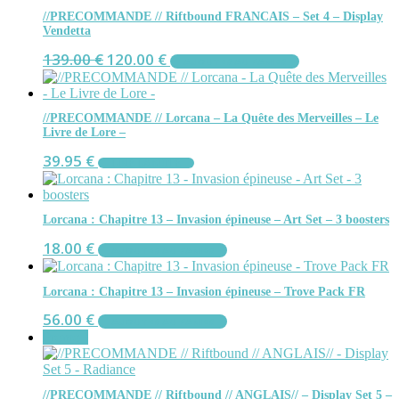
//PRECOMMANDE // Riftbound FRANCAIS – Set 4 – Display
Vendetta
Le
Le
139.00
€
120.00
€
AJOUTER AU PANIER
prix
prix
initial
actuel
était :
est :
139.00 €.
120.00 €.
//PRECOMMANDE // Lorcana – La Quête des Merveilles – Le
Livre de Lore –
39.95
€
LIRE LA SUITE
Lorcana : Chapitre 13 – Invasion épineuse – Art Set – 3 boosters
18.00
€
AJOUTER AU PANIER
Lorcana : Chapitre 13 – Invasion épineuse – Trove Pack FR
56.00
€
AJOUTER AU PANIER
Promo !
//PRECOMMANDE // Riftbound // ANGLAIS// – Display Set 5 –