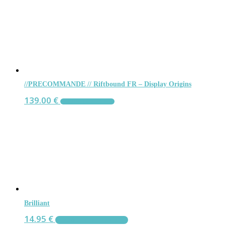
//PRECOMMANDE // Riftbound FR – Display Origins
139.00
€
LIRE LA SUITE
Brilliant
14.95
€
AJOUTER AU PANIER