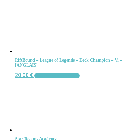
RiftBound – League of Legends – Deck Champion – Vi –
[ANGLAIS]
20.00
€
AJOUTER AU PANIER
Star Realms Academy