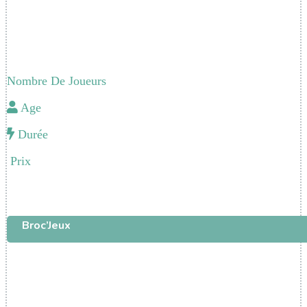
Nombre De Joueurs
Age
Durée
Prix
Broc’Jeux