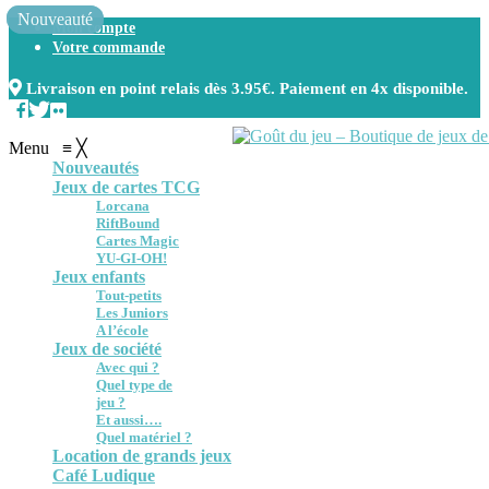
Nouveauté
Nouveauté
Mon compte
Votre commande
Livraison en point relais dès 3.95€. Paiement en 4x disponible.
Menu
≡
╳
Nouveautés
Jeux de cartes TCG
Lorcana
RiftBound
Cartes Magic
YU-GI-OH!
Jeux enfants
Tout-petits
Les Juniors
A l’école
Jeux de société
Avec qui ?
Quel type de
jeu ?
Et aussi….
Quel matériel ?
Location de grands jeux
Café Ludique