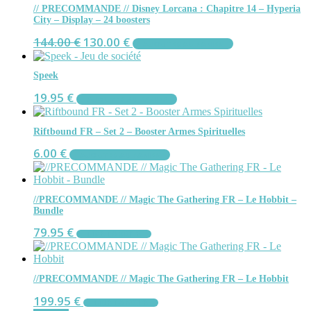
// PRECOMMANDE // Disney Lorcana : Chapitre 14 – Hyperia
City – Display – 24 boosters
Le
Le
144.00
€
130.00
€
AJOUTER AU PANIER
prix
prix
initial
actuel
était :
est :
Speek
144.00 €.
130.00 €.
19.95
€
AJOUTER AU PANIER
Riftbound FR – Set 2 – Booster Armes Spirituelles
6.00
€
AJOUTER AU PANIER
//PRECOMMANDE // Magic The Gathering FR – Le Hobbit –
Bundle
79.95
€
LIRE LA SUITE
//PRECOMMANDE // Magic The Gathering FR – Le Hobbit
199.95
€
LIRE LA SUITE