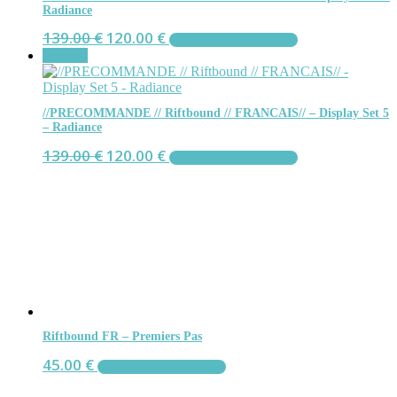
Radiance
Le
Le
139.00
€
120.00
€
AJOUTER AU PANIER
prix
prix
Promo !
initial
actuel
était :
est :
139.00 €.
120.00 €.
//PRECOMMANDE // Riftbound // FRANCAIS// – Display Set 5
– Radiance
Le
Le
139.00
€
120.00
€
AJOUTER AU PANIER
prix
prix
initial
actuel
était :
est :
139.00 €.
120.00 €.
Riftbound FR – Premiers Pas
45.00
€
AJOUTER AU PANIER