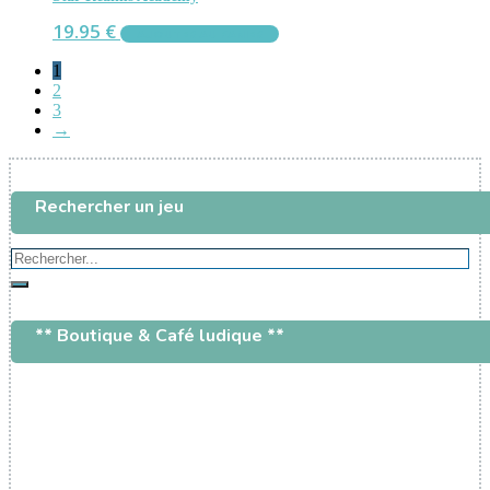
19.95
€
AJOUTER AU PANIER
1
2
3
→
Rechercher un jeu
Rechercher...
Rechercher
** Boutique & Café ludique **