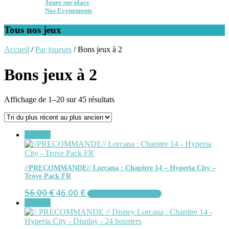
Jouer sur place
Nos Evenements
Tous nos jeux
Accueil
/
Par joueurs
/ Bons jeux à 2
Bons jeux à 2
Trié
Affichage de 1–20 sur 45 résultats
du
plus
récent
Promo !
au
plus
ancien
//PRECOMMANDE// Lorcana : Chapitre 14 – Hyperia City –
Trove Pack FR
Le
Le
56.00
€
46.00
€
AJOUTER AU PANIER
prix
prix
Promo !
initial
actuel
était :
est :
56.00 €.
46.00 €.