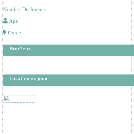
Nombre De Joueurs
Age
Durée
Broc’Jeux
Location de jeux