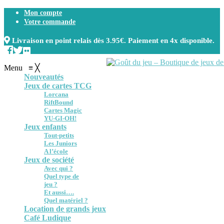
Mon compte
Votre commande
Livraison en point relais dès 3.95€. Paiement en 4x disponible.
Menu
≡
╳
Nouveautés
Jeux de cartes TCG
Lorcana
RiftBound
Cartes Magic
YU-GI-OH!
Jeux enfants
Tout-petits
Les Juniors
A l’école
Jeux de société
Avec qui ?
Quel type de
jeu ?
Et aussi….
Quel matériel ?
Location de grands jeux
Café Ludique