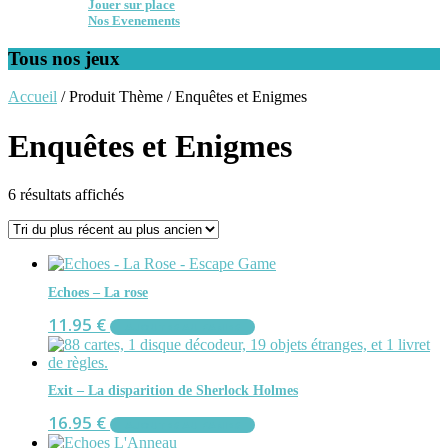
Jouer sur place
Nos Evenements
Tous nos jeux
Accueil
/ Produit Thème / Enquêtes et Enigmes
Enquêtes et Enigmes
Trié
6 résultats affichés
du
plus
récent
au
plus
Echoes – La rose
ancien
11.95
€
AJOUTER AU PANIER
Exit – La disparition de Sherlock Holmes
16.95
€
AJOUTER AU PANIER