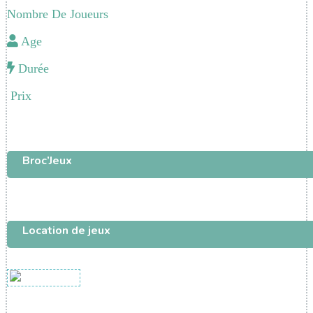
Nombre De Joueurs
Age
Durée
Prix
Broc’Jeux
Location de jeux