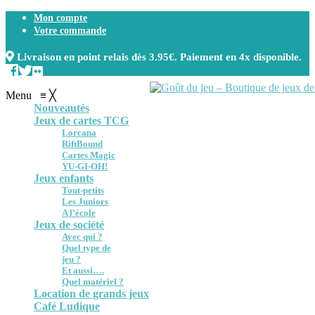
Mon compte
Votre commande
Livraison en point relais dès 3.95€. Paiement en 4x disponible.
Menu
≡
╳
Nouveautés
Jeux de cartes TCG
Lorcana
RiftBound
Cartes Magic
YU-GI-OH!
Jeux enfants
Tout-petits
Les Juniors
A l’école
Jeux de société
Avec qui ?
Quel type de
jeu ?
Et aussi….
Quel matériel ?
Location de grands jeux
Café Ludique