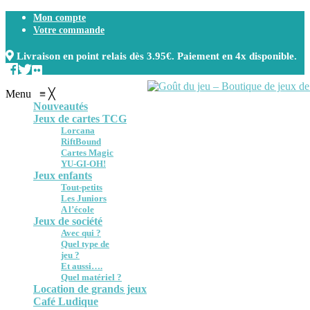
Mon compte
Votre commande
Livraison en point relais dès 3.95€. Paiement en 4x disponible.
Menu
≡
╳
Nouveautés
Jeux de cartes TCG
Lorcana
RiftBound
Cartes Magic
YU-GI-OH!
Jeux enfants
Tout-petits
Les Juniors
A l’école
Jeux de société
Avec qui ?
Quel type de
jeu ?
Et aussi….
Quel matériel ?
Location de grands jeux
Café Ludique