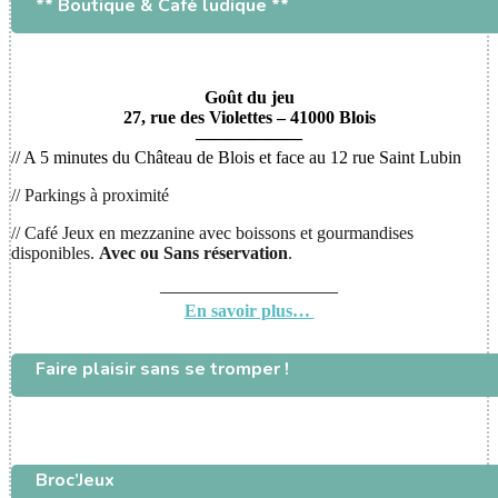
** Boutique & Café ludique **
Goût du jeu
27, rue des Violettes – 41000 Blois
——————
// A 5 minutes du Château de Blois et face au 12 rue Saint Lubin
// Parkings à proximité
// Café Jeux en mezzanine avec boissons et gourmandises
disponibles.
Avec ou
Sans réservation
.
——————————
En savoir plus…
Faire plaisir sans se tromper !
Broc’Jeux