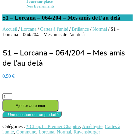
Jouer sur place
Nos Evenements
S1 – Lorcana – 064/204 – Mes amis de l’au delà
Accueil
/
Lorcana
/
Cartes à l'unité
/
Brillance
/
Normal
/ S1 –
Lorcana – 064/204 – Mes amis de l’au delà
S1 – Lorcana – 064/204 – Mes amis
de l’au delà
0.50
€
En stock - Expédition sous 24/48h
quantité
de
Ajouter au panier
S1
-
Lorcana
-
Catégories :
* Chap.1 - Premier Chapitre
,
Améthyste
,
Cartes à
064/204
l'unité
,
Commune
,
Lorcana
,
Normal
,
Ravensburger
-