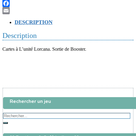
Mes
amis
Facebook
de
Email
l'au
DESCRIPTION
delà
Description
Cartes à L’unité Lorcana. Sortie de Booster.
Rechercher un jeu
Rechercher...
Rechercher