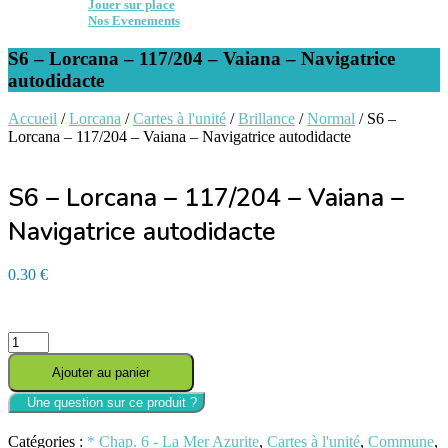
Jouer sur place
Nos Evenements
S6 – Lorcana – 117/204 – Vaiana – Navigatrice
autodidacte
Accueil
/
Lorcana
/
Cartes à l'unité
/
Brillance
/
Normal
/ S6 –
Lorcana – 117/204 – Vaiana – Navigatrice autodidacte
S6 – Lorcana – 117/204 – Vaiana –
Navigatrice autodidacte
0.30
€
En stock - Expédition sous 24/48h
quantité
de
Ajouter au panier
S6
-
Lorcana
-
Catégories :
* Chap. 6 - La Mer Azurite
,
Cartes à l'unité
,
Commune
,
117/204