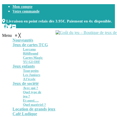
Mon compte
Votre commande
Livraison en point relais dès 3.95€. Paiement en 4x disponible.
Menu
≡
╳
Nouveautés
Jeux de cartes TCG
Lorcana
RiftBound
Cartes Magic
YU-GI-OH!
Jeux enfants
Tout-petits
Les Juniors
A l’école
Jeux de société
Avec qui ?
Quel type de
jeu ?
Et aussi….
Quel matériel ?
Location de grands jeux
Café Ludique