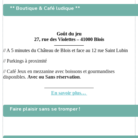
** Boutique & Café ludique **
Goût du jeu
27, rue des Violettes – 41000 Blois
——————
// A 5 minutes du Château de Blois et face au 12 rue Saint Lubin
// Parkings à proximité
// Café Jeux en mezzanine avec boissons et gourmandises
disponibles.
Avec ou
Sans réservation
.
——————————
En savoir plus…
Faire plaisir sans se tromper !