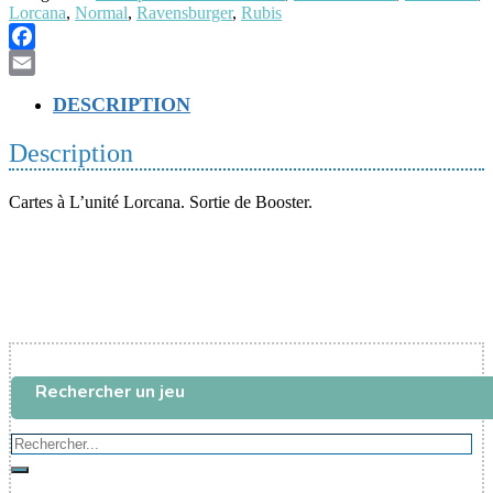
Lorcana
,
Normal
,
Ravensburger
,
Rubis
-
Vaiana
-
Facebook
Navigatrice
Email
autodidacte
DESCRIPTION
Description
Cartes à L’unité Lorcana. Sortie de Booster.
Rechercher un jeu
Rechercher...
Rechercher