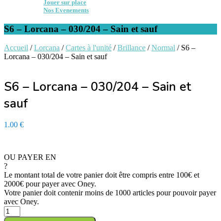
Jouer sur place
Nos Evenements
S6 – Lorcana – 030/204 – Sain et sauf
Accueil
/
Lorcana
/
Cartes à l'unité
/
Brillance
/
Normal
/ S6 –
Lorcana – 030/204 – Sain et sauf
S6 – Lorcana – 030/204 – Sain et
sauf
1.00
€
En stock - Expédition sous 24h/ 48h
OU PAYER EN
?
Le montant total de votre panier doit être compris entre 100€ et
2000€ pour payer avec Oney.
Votre panier doit contenir moins de 1000 articles pour pouvoir payer
avec Oney.
quantité
de