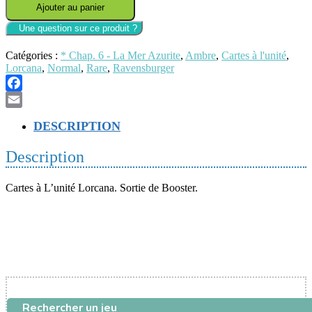
Ajouter au panier
S6
-
Lorcana
-
Catégories :
* Chap. 6 - La Mer Azurite
,
Ambre
,
Cartes à l'unité
,
030/204
Lorcana
,
Normal
,
Rare
,
Ravensburger
-
Sain
et
Facebook
sauf
Email
DESCRIPTION
Description
Cartes à L’unité Lorcana. Sortie de Booster.
Rechercher un jeu