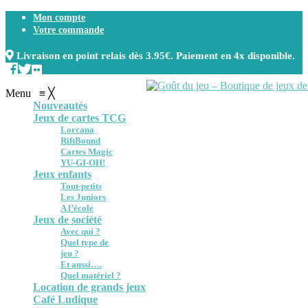
Mon compte
Votre commande
Livraison en point relais dès 3.95€. Paiement en 4x disponible.
Menu
≡
╳
Nouveautés
Jeux de cartes TCG
Lorcana
RiftBound
Cartes Magic
YU-GI-OH!
Jeux enfants
Tout-petits
Les Juniors
A l’école
Jeux de société
Avec qui ?
Quel type de
jeu ?
Et aussi….
Quel matériel ?
Location de grands jeux
Café Ludique