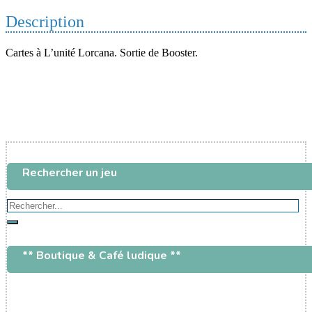
risque
Description
à
la
rescousse
Cartes à L’unité Lorcana. Sortie de Booster.
Rechercher un jeu
Rechercher...
Rechercher
** Boutique & Café ludique **