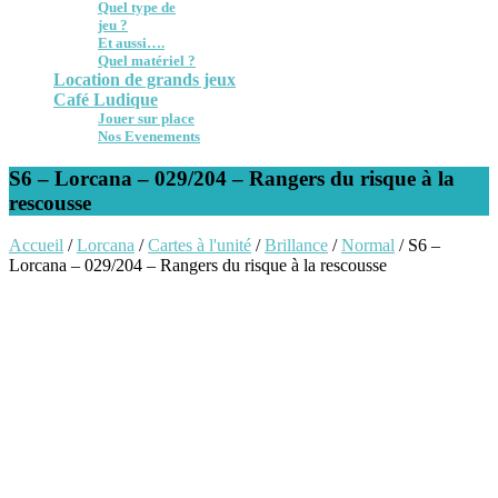
Quel type de
jeu ?
Et aussi….
Quel matériel ?
Location de grands jeux
Café Ludique
Jouer sur place
Nos Evenements
S6 – Lorcana – 029/204 – Rangers du risque à la
rescousse
Accueil
/
Lorcana
/
Cartes à l'unité
/
Brillance
/
Normal
/ S6 –
Lorcana – 029/204 – Rangers du risque à la rescousse