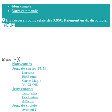
Mon compte
Votre commande
Livraison en point relais dès 3.95€. Paiement en 4x disponible.
Menu
≡
╳
Nouveautés
Jeux de cartes TCG
Lorcana
RiftBound
Cartes Magic
YU-GI-OH!
Jeux enfants
Tout-petits
Les Juniors
A l’école
Jeux de société
Avec qui ?