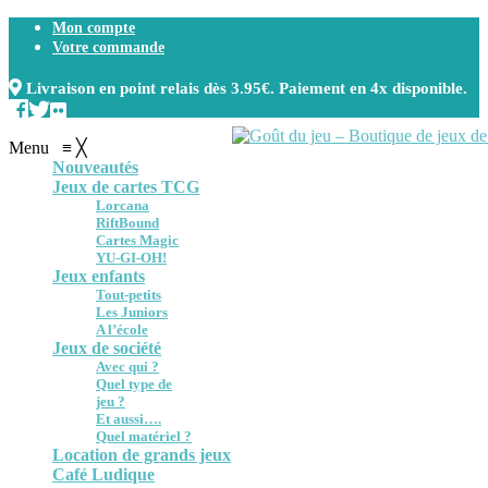
Mon compte
Votre commande
Livraison en point relais dès 3.95€. Paiement en 4x disponible.
Menu
≡
╳
Nouveautés
Jeux de cartes TCG
Lorcana
RiftBound
Cartes Magic
YU-GI-OH!
Jeux enfants
Tout-petits
Les Juniors
A l’école
Jeux de société
Avec qui ?
Quel type de
jeu ?
Et aussi….
Quel matériel ?
Location de grands jeux
Café Ludique