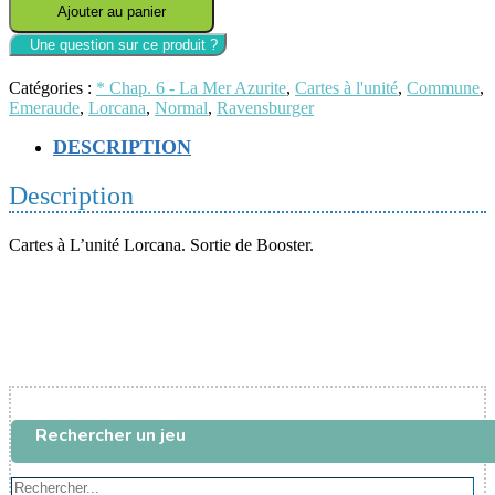
Ajouter au panier
S1
-
Lorcana
-
Catégories :
* Chap. 6 - La Mer Azurite
,
Cartes à l'unité
,
Commune
,
192/204
Emeraude
,
Lorcana
,
Normal
,
Ravensburger
-
Te-
DESCRIPTION
Ka
-
Description
Sans
coeur
Cartes à L’unité Lorcana. Sortie de Booster.
Rechercher un jeu
Rechercher...