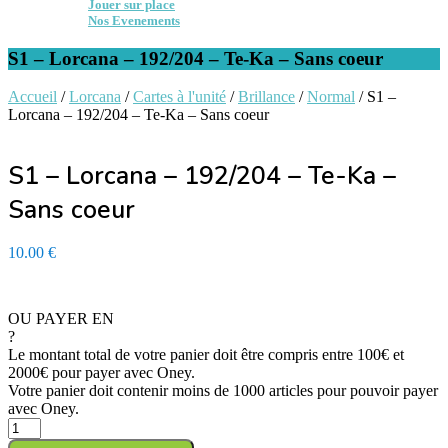
Jouer sur place
Nos Evenements
S1 – Lorcana – 192/204 – Te-Ka – Sans coeur
Accueil
/
Lorcana
/
Cartes à l'unité
/
Brillance
/
Normal
/ S1 –
Lorcana – 192/204 – Te-Ka – Sans coeur
S1 – Lorcana – 192/204 – Te-Ka –
Sans coeur
10.00
€
En stock - Expédition sous 24/48h
OU PAYER EN
?
Le montant total de votre panier doit être compris entre 100€ et
2000€ pour payer avec Oney.
Votre panier doit contenir moins de 1000 articles pour pouvoir payer
avec Oney.
quantité
de