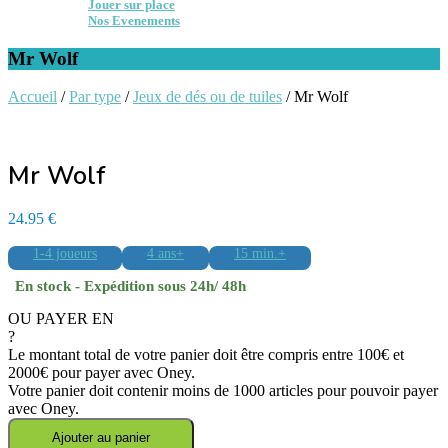
Jouer sur place
Nos Evenements
Mr Wolf
Accueil
/
Par type
/
Jeux de dés ou de tuiles
/ Mr Wolf
Mr Wolf
24.95
€
1-4 joueurs
4 ans+
15 min.+
En stock - Expédition sous 24h/ 48h
OU PAYER EN
?
Le montant total de votre panier doit être compris entre 100€ et
2000€ pour payer avec Oney.
Votre panier doit contenir moins de 1000 articles pour pouvoir payer
avec Oney.
quantité
Ajouter au panier
de