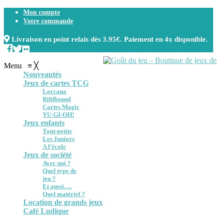
Mon compte
Votre commande
Livraison en point relais dès 3.95€. Paiement en 4x disponible.
Menu
≡
╳
Nouveautés
Jeux de cartes TCG
Lorcana
RiftBound
Cartes Magic
YU-GI-OH!
Jeux enfants
Tout-petits
Les Juniors
A l’école
Jeux de société
Avec qui ?
Quel type de
jeu ?
Et aussi….
Quel matériel ?
Location de grands jeux
Café Ludique