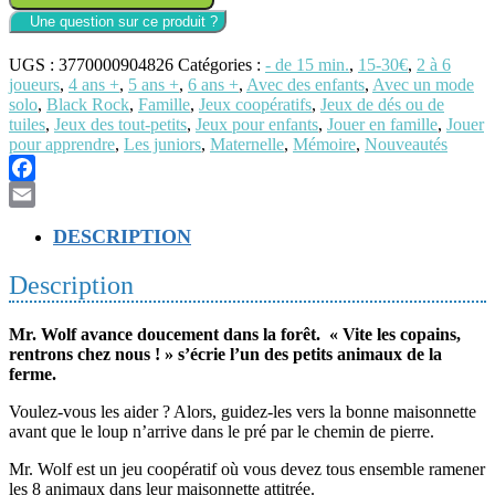
Mr
Wolf
UGS :
3770000904826
Catégories :
- de 15 min.
,
15-30€
,
2 à 6
joueurs
,
4 ans +
,
5 ans +
,
6 ans +
,
Avec des enfants
,
Avec un mode
solo
,
Black Rock
,
Famille
,
Jeux coopératifs
,
Jeux de dés ou de
tuiles
,
Jeux des tout-petits
,
Jeux pour enfants
,
Jouer en famille
,
Jouer
pour apprendre
,
Les juniors
,
Maternelle
,
Mémoire
,
Nouveautés
Facebook
Email
DESCRIPTION
Description
Mr. Wolf avance doucement dans la forêt. « Vite les copains,
rentrons chez nous ! » s’écrie l’un des petits animaux de la
ferme.
Voulez-vous les aider ? Alors, guidez-les vers la bonne maisonnette
avant que le loup n’arrive dans le pré par le chemin de pierre.
Mr. Wolf est un jeu coopératif où vous devez tous ensemble ramener
les 8 animaux dans leur maisonnette attitrée.