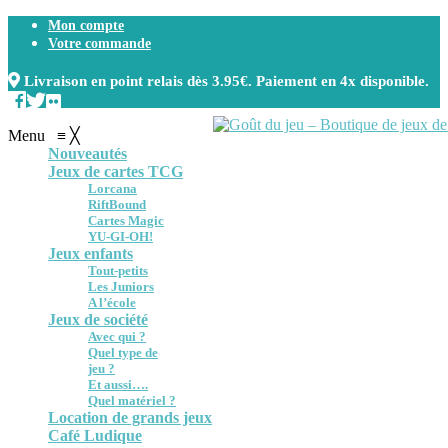
Mon compte
Votre commande
Livraison en point relais dès 3.95€. Paiement en 4x disponible.
Menu
≡
╳
Nouveautés
Jeux de cartes TCG
Lorcana
RiftBound
Cartes Magic
YU-GI-OH!
Jeux enfants
Tout-petits
Les Juniors
A l’école
Jeux de société
Avec qui ?
Quel type de
jeu ?
Et aussi….
Quel matériel ?
Location de grands jeux
Café Ludique