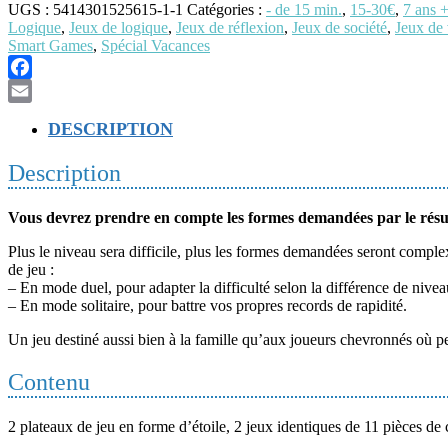
UGS :
5414301525615-1-1
Catégories :
- de 15 min.
,
15-30€
,
7 ans 
Games
Logique
,
Jeux de logique
,
Jeux de réflexion
,
Jeux de société
,
Jeux de
Smart Games
,
Spécial Vacances
Facebook
Email
DESCRIPTION
Description
Vous devrez prendre en compte les formes demandées par le résulta
Plus le niveau sera difficile, plus les formes demandées seront com
de jeu :
– En mode duel, pour adapter la difficulté selon la différence de nivea
– En mode solitaire, pour battre vos propres records de rapidité.
Un jeu destiné aussi bien à la famille qu’aux joueurs chevronnés où pe
Contenu
2 plateaux de jeu en forme d’étoile, 2 jeux identiques de 11 pièces de 