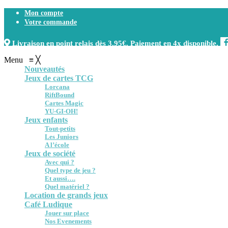
Mon compte
Votre commande
Livraison en point relais dès 3.95€. Paiement en 4x disponible.
Menu
≡
╳
Nouveautés
Jeux de cartes TCG
Lorcana
RiftBound
Cartes Magic
YU-GI-OH!
Jeux enfants
Tout-petits
Les Juniors
A l’école
Jeux de société
Avec qui ?
Quel type de jeu ?
Et aussi….
Quel matériel ?
Location de grands jeux
Café Ludique
Jouer sur place
Nos Evenements