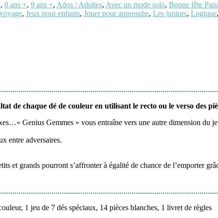
+
,
8 ans +
,
9 ans +
,
Ados / Adultes
,
Avec un mode solo
,
Bonne fête Papa
 voyage
,
Jeux pour enfants
,
Jouer pour apprendre
,
Les juniors
,
Logique
t de chaque dé de couleur en utilisant le recto ou le verso des piè
plexes…« Genius Gemmes » vous entraîne vers une autre dimension du je
ux entre adversaires.
tits et grands pourront s’affronter à égalité de chance de l’emporter gr
couleur, 1 jeu de 7 dés spéciaux, 14 pièces blanches, 1 livret de règles