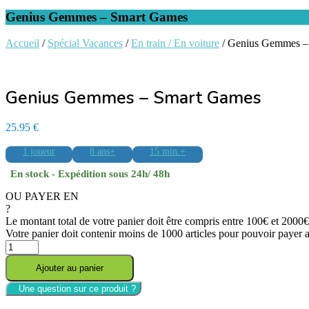
Genius Gemmes – Smart Games
Accueil
/
Spécial Vacances
/
En train / En voiture
/ Genius Gemmes –
Genius Gemmes – Smart Games
25.95
€
1 joueur
8 ans+
15 min.+
En stock - Expédition sous 24h/ 48h
OU PAYER EN
?
Le montant total de votre panier doit être compris entre 100€ et 200
Votre panier doit contenir moins de 1000 articles pour pouvoir payer
quantité
de
Ajouter au panier
Genius
Gemmes
-
Smart