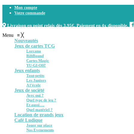
Mon compte
Votre commande
Livraison en point relais dès 3.95€. Paiement en 4x disponible.
Menu
≡
╳
Nouveautés
Jeux de cartes TCG
Lorcana
RiftBound
Cartes Magic
YU-GI-OH!
Jeux enfants
Tout-petits
Les Juniors
A l’école
Jeux de société
Avec qui ?
Quel type de jeu ?
Et aussi….
Quel matériel ?
Location de grands jeux
Café Ludique
Jouer sur place
Nos Evenements