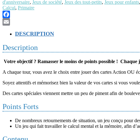
d'anniversaire
,
Jeux de société
,
Jeux des tout-petits
,
Jeux pour enfants
Calcul
,
Primaire
Facebook
Email
DESCRIPTION
Description
Votre objectif ? Ramasser le moins de points possible ! Chaque jou
A chaque tour, vous avez le choix entre jouer des cartes Action OU éc
Soyez attentifs et mémorisez bien la valeur de vos cartes si vous voule
Des cartes spéciales viennent mettre un peu de piment afin de boulever
Points Forts
De nombreux retournements de situation, un jeu conçu pour des en
Un jeu qui fait travailler le calcul mental et la mémoire, afin d’a
Contenu