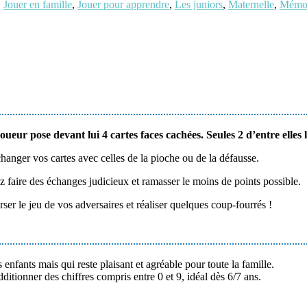
,
Jouer en famille
,
Jouer pour apprendre
,
Les juniors
,
Maternelle
,
Mémo
eur pose devant lui 4 cartes faces cachées. Seules 2 d’entre elles l
hanger vos cartes avec celles de la pioche ou de la défausse.
z faire des échanges judicieux et ramasser le moins de points possible.
ser le jeu de vos adversaires et réaliser quelques coup-fourrés !
fants mais qui reste plaisant et agréable pour toute la famille.
dditionner des chiffres compris entre 0 et 9, idéal dès 6/7 ans.