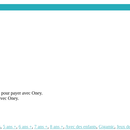
0€ pour payer avec Oney.
 avec Oney.
s
,
5 ans +
,
6 ans +
,
7 ans +
,
8 ans +
,
Avec des enfants
,
Gigamic
,
Jeux de