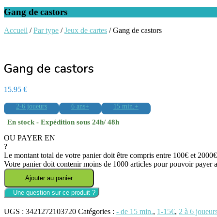
Gang de castors
Accueil
/
Par type
/
Jeux de cartes
/ Gang de castors
Gang de castors
15.95
€
2-6 joueurs
6 ans+
15 min.+
En stock - Expédition sous 24h/ 48h
OU PAYER EN
?
Le montant total de votre panier doit être compris entre 100€ et 200
Votre panier doit contenir moins de 1000 articles pour pouvoir payer
quantité
Ajouter au panier
de
Gang
de
castors
UGS :
3421272103720
Catégories :
- de 15 min.
,
1-15€
,
2 à 6 joueur