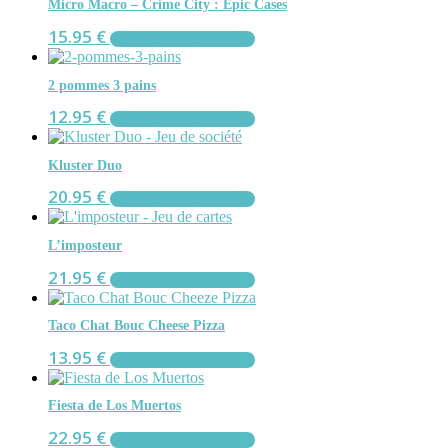
Micro Macro – Crime City : Epic Cases
15.95
€
AJOUTER AU PANIER
2 pommes 3 pains
12.95
€
AJOUTER AU PANIER
Kluster Duo
20.95
€
AJOUTER AU PANIER
L’imposteur
21.95
€
AJOUTER AU PANIER
Taco Chat Bouc Cheese Pizza
13.95
€
AJOUTER AU PANIER
Fiesta de Los Muertos
22.95
€
AJOUTER AU PANIER