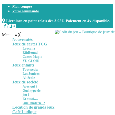
Mon compte
Votre commande
Livraison en point relais dès 3.95€. Paiement en 4x disponible.
Menu
≡
╳
Nouveautés
Jeux de cartes TCG
Lorcana
RiftBound
Cartes Magic
YU-GI-OH!
Jeux enfants
Tout-petits
Les Juniors
A l’école
Jeux de société
Avec qui ?
Quel type de
jeu ?
Et aussi….
Quel matériel ?
Location de grands jeux
Café Ludique