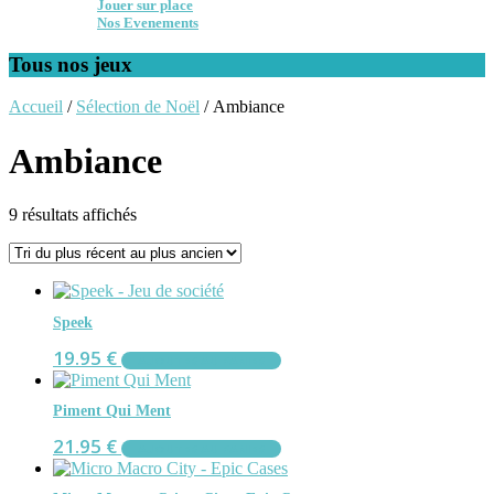
Jouer sur place
Nos Evenements
Tous nos jeux
Accueil
/
Sélection de Noël
/ Ambiance
Ambiance
Trié
9 résultats affichés
du
plus
récent
au
plus
Speek
ancien
19.95
€
AJOUTER AU PANIER
Piment Qui Ment
21.95
€
AJOUTER AU PANIER