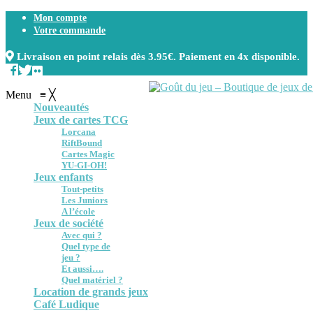
Mon compte
Votre commande
Livraison en point relais dès 3.95€. Paiement en 4x disponible.
Menu
≡
╳
Nouveautés
Jeux de cartes TCG
Lorcana
RiftBound
Cartes Magic
YU-GI-OH!
Jeux enfants
Tout-petits
Les Juniors
A l’école
Jeux de société
Avec qui ?
Quel type de
jeu ?
Et aussi….
Quel matériel ?
Location de grands jeux
Café Ludique