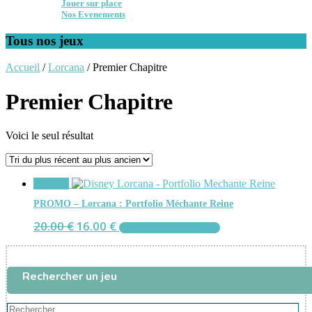
Jouer sur place
Nos Evenements
Tous nos jeux
Accueil
/
Lorcana
/ Premier Chapitre
Premier Chapitre
Voici le seul résultat
Promo !
PROMO – Lorcana : Portfolio Méchante Reine
Le
Le
20.00
€
16.00
€
AJOUTER AU PANIER
prix
prix
initial
actuel
était :
est :
20.00 €.
16.00 €.
Rechercher un jeu
Rechercher...